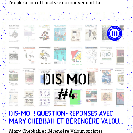
l’exploration et l’analyse du mouvement, la
biomécanique et les systèmes énergétiques.
DIS-MOI ! QUESTION-RÉPONSES AVEC
Mary Chebbah et Bérengère Valour
autour du projet LIEUES
Mary Chebbah et Bérengère Valour, artistes