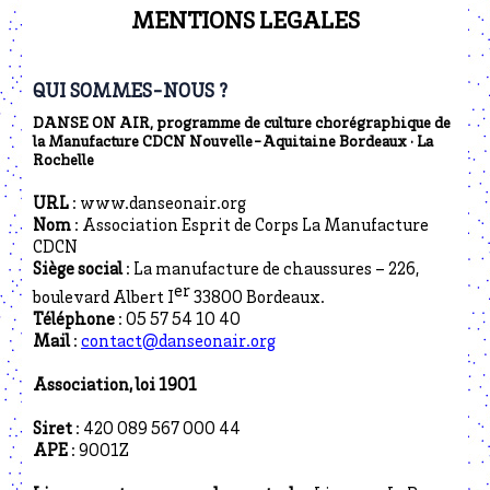
MENTIONS LEGALES
QUI SOMMES-NOUS ?
DANSE ON AIR
, programme de culture chorégraphique de
la Manufacture CDCN Nouvelle-Aquitaine Bordeaux · La
Rochelle
URL
: www.danseonair.org
Nom
: Association Esprit de Corps La Manufacture
CDCN
Siège social
: La manufacture de chaussures – 226,
er
boulevard Albert I
33800 Bordeaux.
Téléphone
: 05 57 54 10 40
Mail
:
contact@danseonair.org
Association, loi 1901
Siret
: 420 089 567 000 44
APE
: 9001Z