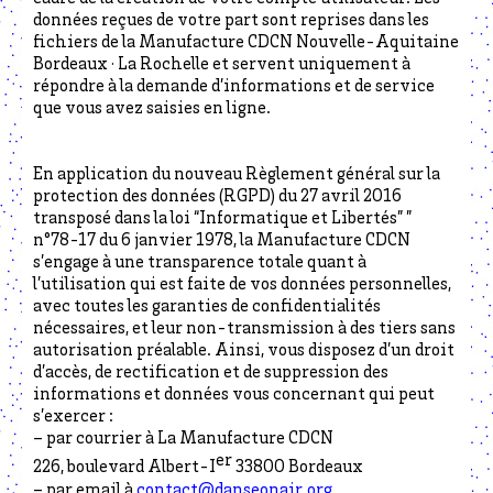
données reçues de votre part sont reprises dans les
fichiers de la Manufacture CDCN Nouvelle-Aquitaine
Bordeaux · La Rochelle et servent uniquement à
répondre à la demande d’informations et de service
que vous avez saisies en ligne.
En application du nouveau Règlement général sur la
protection des données (RGPD) du 27 avril 2016
transposé dans la loi “Informatique et Libertés” ”
n°78-17 du 6 janvier 1978, la Manufacture CDCN
s’engage à une transparence totale quant à
l’utilisation qui est faite de vos données personnelles,
avec toutes les garanties de confidentialités
nécessaires, et leur non-transmission à des tiers sans
autorisation préalable. Ainsi, vous disposez d’un droit
d’accès, de rectification et de suppression des
informations et données vous concernant qui peut
s’exercer :
– par courrier à La Manufacture CDCN
er
226, boulevard Albert-I
33800 Bordeaux
– par email à
contact@danseonair.org