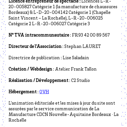
Licence entrepreneur de spectacle :
Licences L-R-
20-005827 Catégorie 1 (la manufacture de chaussures
Bordeaux) & L-D-20-004142 Catégorie 1 (Chapelle
Saint Vincent – La Rochelle), L-R-20-006025
Catégorie 2 L-R-20-006027 Catégorie 3
N° TVA intracommunautaire
: FR93 42 00 89 567
Directeur de l’Association
: Stephan LAURET
Directrice de publication : Lise Saladain
Création / Webdesign
: Atelier Frank Tallon
Réalisation / Développement
: C2 Studio
Hébergement
:
OVH
L’animation éditoriale et les mises à jour du site sont
assurées par le service communication de La
Manufacture CDCN Nouvelle-Aquitaine Bordeaux · La
Rochelle