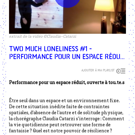
extrait de la vidéo ©Claudia-Catarzi
Two much loneliness #1 -
Performance pour un espace réduit
par Claudia Catarzi
Ajouter à ma playlist
Performance pour un espace réduit, ouverte à tou.te.s
Ê
tre seul dans un espace et un environnement fixe.
De cette situation inédite faite de
contraintes
spatiales
,
d’
absence de l’autre
et de
solitude physique
,
la chorégraphe Claudia Catarzi s’interroge :
Comment
la vie quotidienne peut retrouver une forme de
fantaisie ?
Quel est n
otre pouvoir de résilience ?