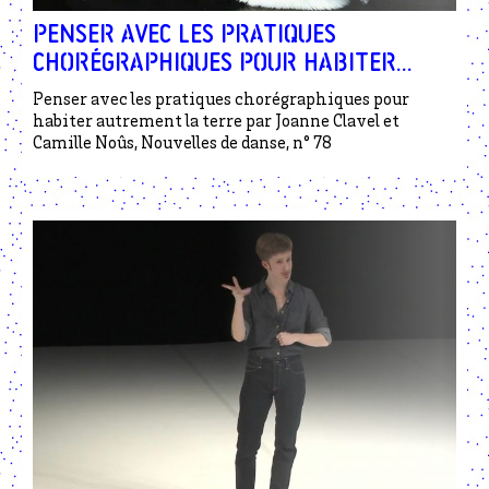
Penser avec les pratiques
chorégraphiques pour habiter
autrement la terre par Joanne
Penser avec les pratiques chorégraphiques pour
Clavel et Camille Noûs
habiter autrement la terre par Joanne Clavel et
Camille Noûs, Nouvelles de danse, n° 78