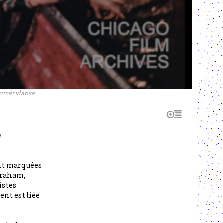
 Numéridanse
e
t marquées
Graham,
istes
ent est liée