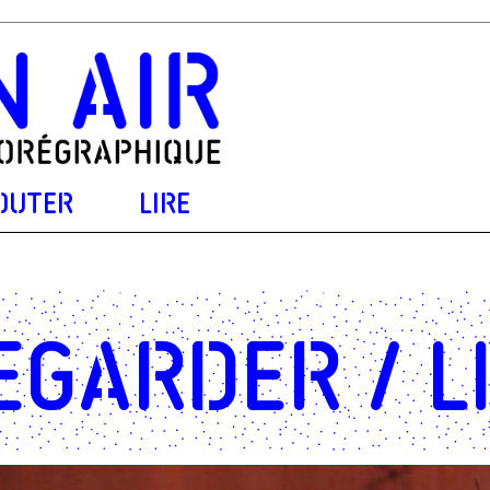
OUTER
LIRE
egarder / L