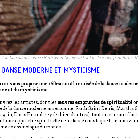
East indian nautch dance Ruth Saint Denis- extrait de la video plateforme
 DANSE MODERNE ET MYSTICISME
 air vous propose une réflexion à la croisée de la danse modern
ine et du mysticisme.
uvrez les artistes, dont les
œuvres empruntes de spiritualité
on
re de la danse moderne américaine. Ruth Saint Denis, Martha 
agrin, Doris Humphrey (et bien d’autres), tout un courant d’art
t une approche spirituelle de la danse dans laquelle le mouvem
rme de cosmologie du monde.