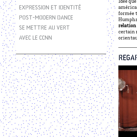
Idée que
EXPRESSION ET IDENTITÉ
américai
formée t
POST-MODERN DANCE
Humphrey
relation 
SE METTRE AU VERT
certain 
AVEC LE CCNN
orientaux
REGA