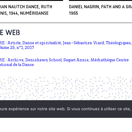
DIAN NAUTCH DANCE, Ruth
Daniel Nagrin, Path and a Gr
nis, 1944, Numéridanse
1965
LE WEB
RE : Article, Danse et spiritualité, Jean-Sébastien Viard, Théologiques,
lume 25, n°1, 2017
RE : Archive, Denishawn School, Suquet Annie, Médiathèque Centre
tional de la Danse
eure expérience sur notre site web. Si vous continuez à utiliser ce sit
Soutenu par :