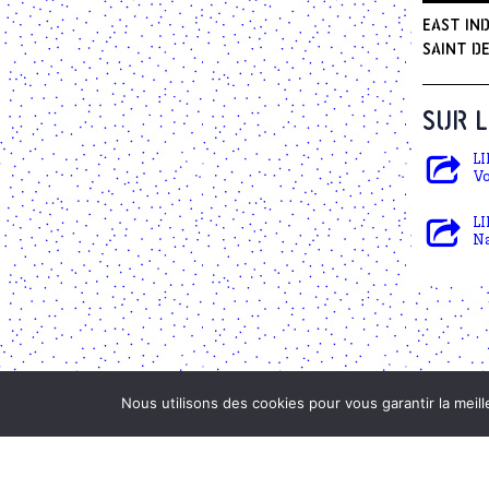
EAST IN
Saint De
SUR 
LI
Vo
LI
Na
Nous utilisons des cookies pour vous garantir la meill
PROJET DANSE ON AIR
NEWSLETTER