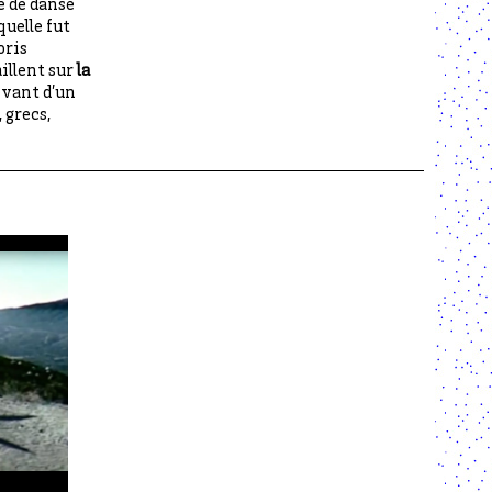
le de danse
uelle fut
oris
illent sur
la
evant d’un
 grecs,