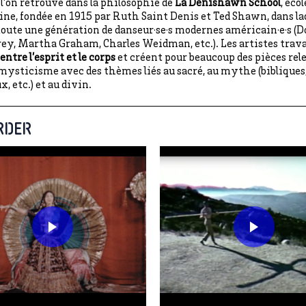
 l’on retrouve dans la philosophie de
La Denishawn School
, éco
ne, fondée en 1915 par Ruth Saint Denis et Ted Shawn, dans laq
oute une génération de danseur·se·s modernes américain·e·s (D
, Martha Graham, Charles Weidman, etc.). Les artistes trava
entre l’esprit et le corps
et créent pour beaucoup des pièces rel
mysticisme avec des thèmes liés au sacré, au mythe (bibliques,
, etc.) et au divin.
RDER