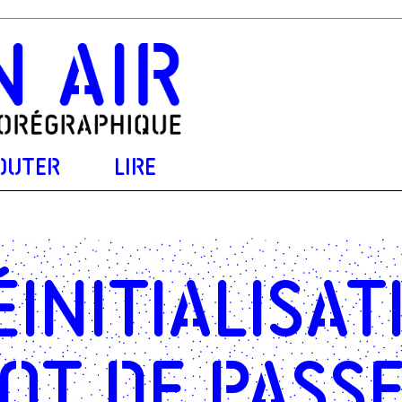
OUTER
LIRE
éinitialisat
ot de pass