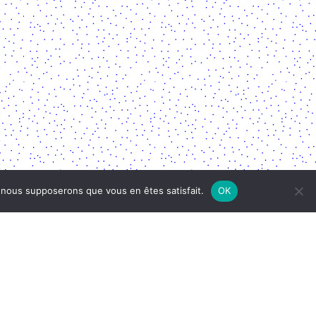
e, nous supposerons que vous en êtes satisfait.
OK
MENTIONS LÉGALES