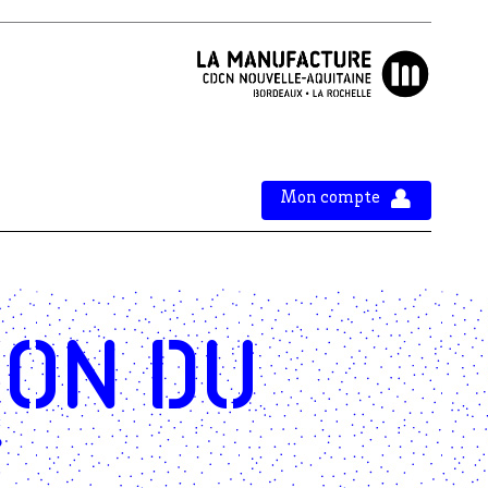
Mon compte
ion du
e